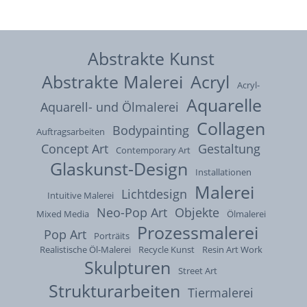
Abstrakte Kunst
Abstrakte Malerei
Acryl
Acryl-
Aquarelle
Aquarell- und Ölmalerei
Collagen
Bodypainting
Auftragsarbeiten
Concept Art
Gestaltung
Contemporary Art
Glaskunst-Design
Installationen
Malerei
Lichtdesign
Intuitive Malerei
Neo-Pop Art
Objekte
Mixed Media
Ölmalerei
Prozessmalerei
Pop Art
Porträits
Realistische Öl-Malerei
Recycle Kunst
Resin Art Work
Skulpturen
Street Art
Strukturarbeiten
Tiermalerei