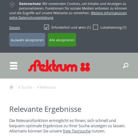
ќ
Datenschutz:
Wir verwenden Cookies, um Inhalte und Anzeigen zu
personalisieren, Funktionen für soziale Medien anbieten zu können
und die Zugriffe auf unsere Webseite zu verstehen.
Weitere Informationen
siehe Datenschutzerklärung
Erforderlich und aktiv (1)
Lokalisierung (1)
Details
ř
Suche
Relevanz
ŷ
Ţ
Ţ
Relevante Ergebnisse
Die Relevanzfunktion ermöglicht es Ihnen, sich schnell und
bequem optimale Ergebnisse zu Ihrer Suche anzeigen zu lassen.
Alternativ können Sie unsere
freie Textsuche
nutzen.