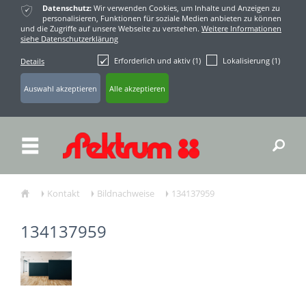
ќ
Datenschutz:
Wir verwenden Cookies, um Inhalte und Anzeigen zu
personalisieren, Funktionen für soziale Medien anbieten zu können
und die Zugriffe auf unsere Webseite zu verstehen.
Weitere Informationen
siehe Datenschutzerklärung
Erforderlich und aktiv (1)
Lokalisierung (1)
Details
ř
Kontakt
Bildnachweise
134137959
ŷ
Ţ
Ţ
Ţ
134137959