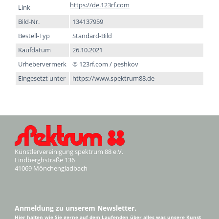
https://de.123rf.com
Link
Bild-Nr.
134137959
Bestell-Typ
Standard-Bild
Kaufdatum
26.10.2021
Urhebervermerk
© 123rf.com / peshkov
Eingesetzt unter
https://www.spektrum88.de
Künstlervereinigung spektrum 88 e.V.
Lindberghstraße 136
41069 Mönchengladbach
Anmeldung zu unserem Newsletter.
Hier halten wie Sie gerne auf dem Laufenden über alles was unsere Kunst