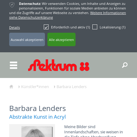
ќ
Datenschutz:
Wir verwenden Cookies, um Inhalte und Anzeigen zu
personalisieren, Funktionen für soziale Medien anbieten zu können
und die Zugriffe auf unsere Webseite zu verstehen.
Weitere Informationen
siehe Datenschutzerklärung
Erforderlich und aktiv (1)
Lokalisierung (1)
Details
ř
Künstler*innen
Barbara Lenders
ŷ
Ţ
Ţ
Barbara Lenders
Abstrakte Kunst in Acryl
Meine Bilder sind
Innenlandschaften, sie weisen in
die Tiefe ohne Abschweifung.