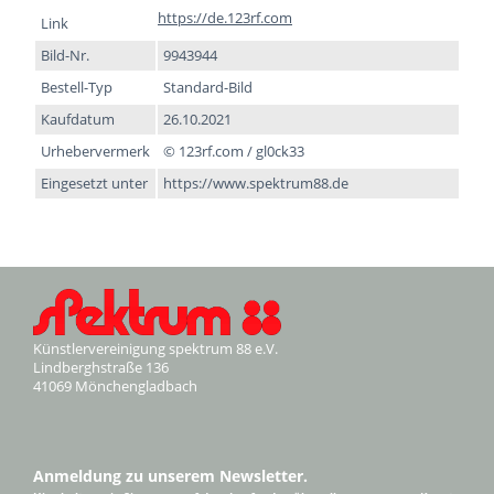
https://de.123rf.com
Link
Bild-Nr.
9943944
Bestell-Typ
Standard-Bild
Kaufdatum
26.10.2021
Urhebervermerk
© 123rf.com / gl0ck33
Eingesetzt unter
https://www.spektrum88.de
Künstlervereinigung spektrum 88 e.V.
Lindberghstraße 136
41069 Mönchengladbach
Anmeldung zu unserem Newsletter.