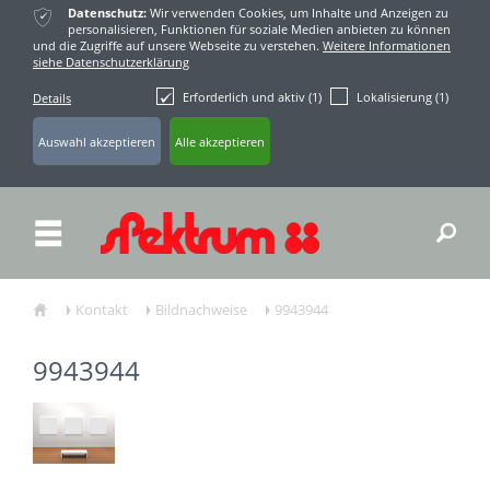
ќ
Datenschutz:
Wir verwenden Cookies, um Inhalte und Anzeigen zu
personalisieren, Funktionen für soziale Medien anbieten zu können
und die Zugriffe auf unsere Webseite zu verstehen.
Weitere Informationen
siehe Datenschutzerklärung
Erforderlich und aktiv (1)
Lokalisierung (1)
Details
ř
Kontakt
Bildnachweise
9943944
ŷ
Ţ
Ţ
Ţ
9943944