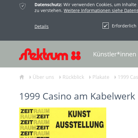
ќ
Datenschutz:
Wir verwenden Cookies, um Inhalte 
zu verstehen.
Weitere Informationen siehe Daten
Erforderlich 
Details
Künstler*innen
Über uns
Rückblick
Plakate
1999 Ca
ŷ
Ţ
Ţ
Ţ
Ţ
1999 Casino am Kabelwerk